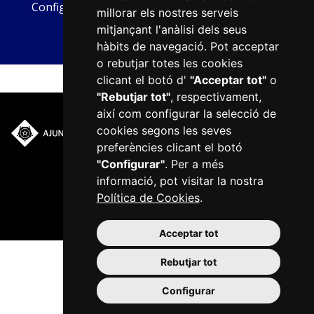
Configurar cookies
millorar els nostres serveis
mitjançant l'anàlisi dels seus
hàbits de navegació. Pot acceptar
o rebutjar totes les cookies
clicant el botó d'
"Acceptar tot"
o
"Rebutjar tot"
, respectivament,
així com configurar la selecció de
cookies segons les seves
Plaça del Mercadal · 43201
preferències clicant el botó
Reus
"Configurar"
. Per a més
977 010 010
informació, pot visitar la nostra
ajuntament@reus.cat
|
Política de Cookies
.
reus.cat
Acceptar tot
Rebutjar tot
Configurar