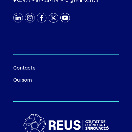
+34 977 300 304
·
tac.asseder@asseder
Contacte
Qui som