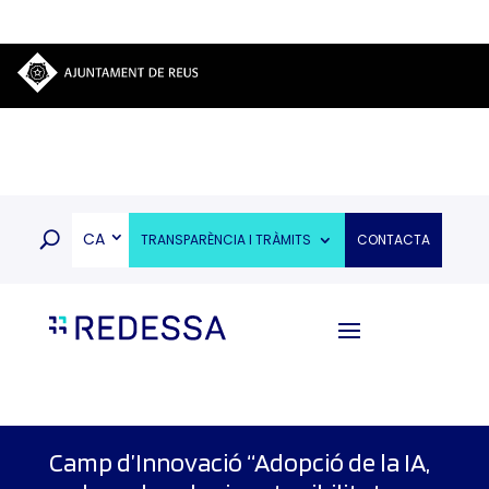
CA
TRANSPARÈNCIA I TRÀMITS
CONTACTA
Camp d’Innovació “Adopció de la IA,