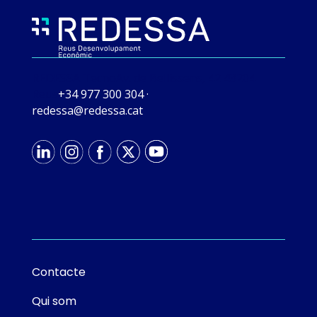
REDESSA Tecno
Av. de Bellissens, 42 43204
Reus
+34 977 300 304
·
tac.asseder@asseder
Contacte
Qui som