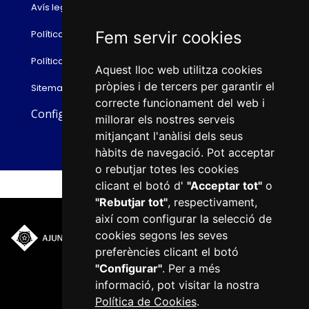
Avís legal
Política de cookies
Fem servir cookies
Política de privacitat
Aquest lloc web utilitza cookies
pròpies i de tercers per garantir el
Sitemap
correcte funcionament del web i
Configurar cookies
millorar els nostres serveis
mitjançant l'anàlisi dels seus
hàbits de navegació. Pot acceptar
o rebutjar totes les cookies
clicant el botó d'
"Acceptar tot"
o
"Rebutjar tot"
, respectivament,
així com configurar la selecció de
cookies segons les seves
Plaça del Mercadal · 43201
preferències clicant el botó
Reus
"Configurar"
. Per a més
977 010 010
informació, pot visitar la nostra
ajuntament@reus.cat
|
Política de Cookies
.