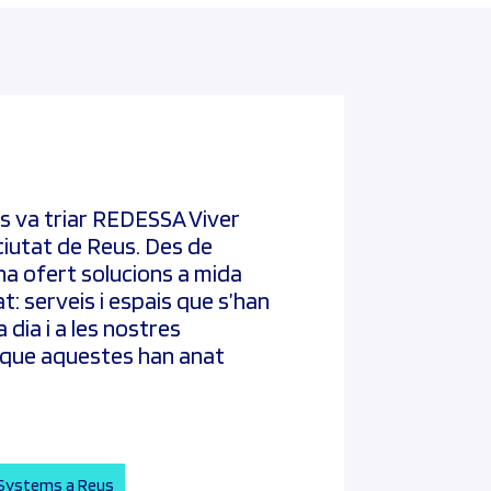
s va triar REDESSA Viver
a ciutat de Reus. Des de
ha ofert solucions a mida
at: serveis i espais que
s’han
 dia i a les nostres
 que aquestes han anat
-Systems a Reus