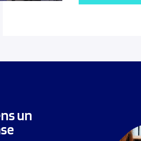
ens un
ase