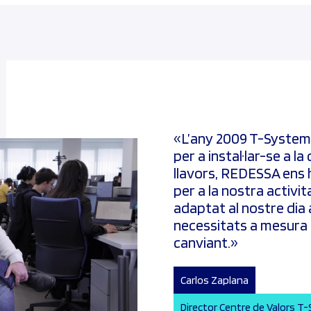
«
L’any 2009 T-System
per a instal·lar-se a l
llavors, REDESSA ens 
per a la nostra activit
adaptat al nostre dia a
necessitats a mesura
canviant
.»
Carlos Zaplana
Director Centre de Valors T