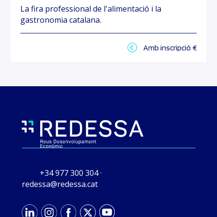
La fira professional de l'alimentació i la
gastronomia catalana.
Amb inscripció €
REDESSA Tecno
Av. de Bellissens, 42 43204
Reus
+34 977 300 304
·
tac.asseder@asseder