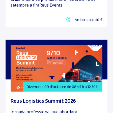
setembre a firaReus Events
Amb inscripció €
Divendres 09 d'octubre de 08:45 h a 12:30 h
Reus Logistics Summit 2026
Jornada professional que abordarà