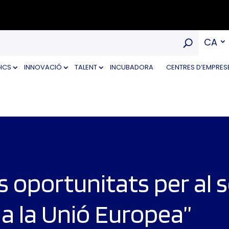
CA
ICS
INNOVACIÓ
TALENT
INCUBADORA
CENTRES D’EMPRES
 oportunitats per al 
 a la Unió Europea”