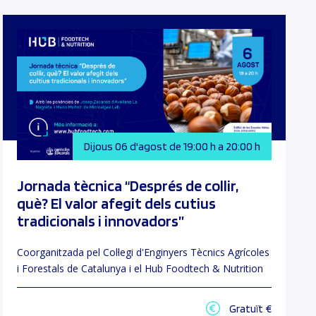
Dijous 06 d'agost de 19:00 h a 20:00 h
Jornada tècnica “Després de collir,
què? El valor afegit dels cutius
tradicionals i innovadors”
Coorganitzada pel Col·legi d'Enginyers Tècnics Agrícoles
i Forestals de Catalunya i el Hub Foodtech & Nutrition
Gratuït €