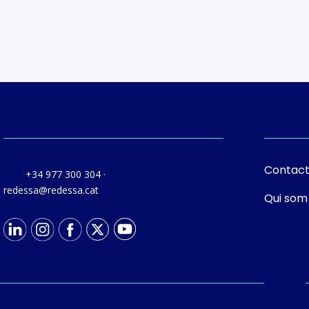
REDESSA Tecno
Av. de Bellissens, 42 43204
Contac
Reus
+34 977 300 304
·
tac.asseder@asseder
Qui som