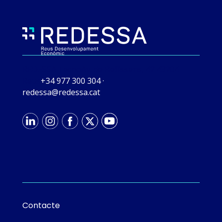
REDESSA Tecno
Av. de Bellissens, 42 43204
Reus
+34 977 300 304
·
tac.asseder@asseder
Contacte