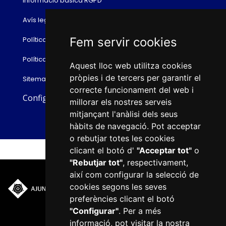
Informació bàsica RGPD
Avís legal
Fem servir cookies
Política de cookies
Política de privacitat
Aquest lloc web utilitza cookies
pròpies i de tercers per garantir el
Sitemap
correcte funcionament del web i
Configurar cookies
millorar els nostres serveis
mitjançant l'anàlisi dels seus
hàbits de navegació. Pot acceptar
o rebutjar totes les cookies
clicant el botó d'
"Acceptar tot"
o
"Rebutjar tot"
, respectivament,
així com configurar la selecció de
cookies segons les seves
Plaça del Mercadal · 43201
preferències clicant el botó
Reus
"Configurar"
. Per a més
977 010 010
informació, pot visitar la nostra