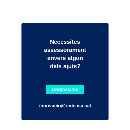
Necessites
assessorament
envers algun
dels ajuts?
Contacta’ns
innovacio@redessa.cat