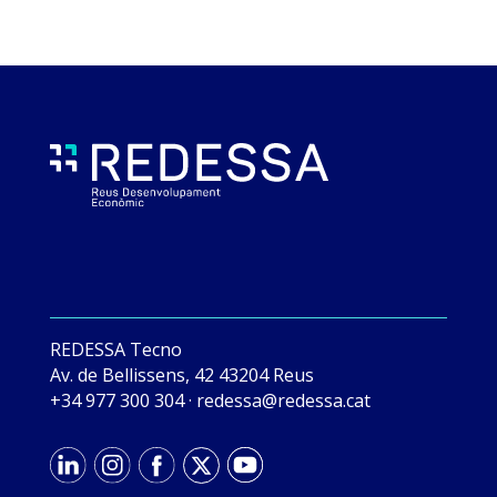
REDESSA Tecno
Av. de Bellissens, 42 43204 Reus
+34 977 300 304
·
tac.asseder@asseder