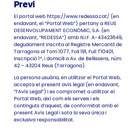
Previ
El portal web
https://www.redessa.cat/
(en
endavant, el “Portal Web”) pertany a REUS
DESENVOLUPAMENT ECONÒMIC, S.A. (en
endavant, “REDESSA”) amb N.I.F. A-43423649,
degudament inscrita al Registre Mercantil de
Tarragona al Tom 1077, Foli 191, Full T10401,
Inscripció 1ª, i domicili a Av. de Bellissens, núm.
42 – 43204 Reus (Tarragona).
La persona usuària, en utilitzar el Portal Web,
accepta el present avís legal (en endavant,
“l’Avís Legal”) i es compromet a utilitzar el
Portal Web, així com els serveis i els
continguts d’aquest, de conformitat amb el
present Avís Legal i sota la seva única i
exclusiva responsabilitat.