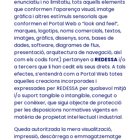
enunciatiu i no limitatiu, tots aquells elements
que conformen l’aparença visual, imatge
gràfica i altres estímuls sensorials que
conformen el Portal Web o “look and feel”,
marques, logotips, noms comercials, textos,
imatges, gràfics, dissenys, sons, bases de
dades, software, diagrames de flux,
presentació, arquitectura de navegació, així
com els codis font) pertanyen a
REDESSA
i/o
a tercers que li han cedit els seus drets. A tals
efectes, s’entendrà com a Portal Web totes
aquelles creacions incorporades i
expressades per REDESSA per qualsevol mitjà
i/o suport tangible o intangible, conegut o
per conèixer, que sigui objecte de protecció
per les disposicions normatives vigents en
matèria de propietat intel·lectual i industrial.
Queda autoritzada la mera visualització,
impressió, descàrrega o emmagatzematge