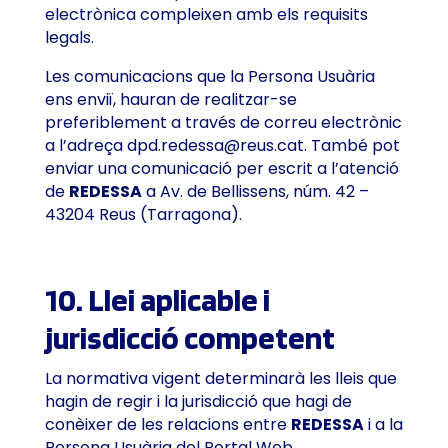
electrònica compleixen amb els requisits
legals.
Les comunicacions que la Persona Usuària
ens enviï, hauran de realitzar-se
preferiblement a través de correu electrònic
a l’adreça
dpd.redessa@reus.cat
. També pot
enviar una comunicació per escrit a l’atenció
de
REDESSA
a Av. de Bellissens, núm. 42 –
43204 Reus (Tarragona).
10. Llei aplicable i
jurisdicció competent
La normativa vigent determinarà les lleis que
hagin de regir i la jurisdicció que hagi de
conèixer de les relacions entre
REDESSA
i a la
Persona Usuària del Portal Web.