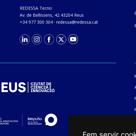
REDESSA Tecno
Av. de Bellissens, 42 43204 Reus
+34 977 300 304
·
tac.asseder@asseder
Fem servir coo