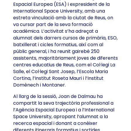
Espacial Europea (ESA) i expresident de la
International Space University, amb una
estreta vinculació amb la ciutat de Reus, on
va cursar part de la seva formació
acadèmica. L’activitat s’ha adreçat a
alumnat dels darrers cursos de primària, ESO,
batxillerat i cicles formatius, així com al
públic general, i ha reunit gairebé 250
assistents, majoritàriament joves de diferents
centres educatius de Reus, com el Col·legi La
Salle, el Col·legi Sant Josep, l’Escola Maria
Cortina, l’Institut Roseta Mauri i l’Institut
Domènech i Montaner.
Al llarg de la sessió, Joan de Dalmau ha
compartit la seva trajectòria professional a
l’Agència Espacial Europea i a l’International
Space University, apropant l’alumnat a la
recerca espacial i donant a conèixer
diferents itineraris formatius i sortides