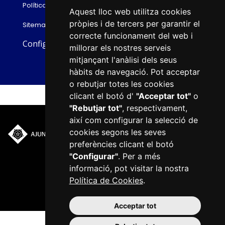
Política de privacitat
Aquest lloc web utilitza cookies
pròpies i de tercers per garantir el
Sitemap
correcte funcionament del web i
Configurar cookies
millorar els nostres serveis
mitjançant l'anàlisi dels seus
hàbits de navegació. Pot acceptar
o rebutjar totes les cookies
clicant el botó d'
"Acceptar tot"
o
"Rebutjar tot"
, respectivament,
així com configurar la selecció de
cookies segons les seves
Plaça del Mercadal · 43201
preferències clicant el botó
Reus
"Configurar"
. Per a més
977 010 010
informació, pot visitar la nostra
ajuntament@reus.cat
|
Política de Cookies
.
reus.cat
Acceptar tot